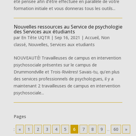
été pensée afin d’être effectuée en parallèle de votre
formation initiale et vous donneras tous les outils...
Nouvelles ressources au Service de psychologie
des Services aux étudiants
par
En Tête UQTR
|
Sep 16, 2021
|
Accueil
,
Non
classé
,
Nouvelles
,
Services aux etudiants
NOUVEAUTÉ! Travailleuses de campus en intervention
psychosociale présentes sur le campus de
Drummondville et Trois-Rivières! Savais-tu, qu’en plus
des services professionnels de psychologues, il y a
maintenant 2 travailleuses de campus en intervention
psychosociale...
Pages
:
«
1
2
3
4
5
6
7
8
9
...
60
»