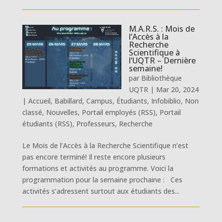
M.A.R.S. : Mois de
l’Accès à la
Recherche
Scientifique à
l’UQTR – Dernière
semaine!
par
Bibliothèque
UQTR
|
Mar 20, 2024
|
Accueil
,
Babillard
,
Campus
,
Étudiants
,
Infobiblio
,
Non
classé
,
Nouvelles
,
Portail employés (RSS)
,
Portail
étudiants (RSS)
,
Professeurs
,
Recherche
Le Mois de l’Accès à la Recherche Scientifique n’est
pas encore terminé! Il reste encore plusieurs
formations et activités au programme. Voici la
programmation pour la semaine prochaine : Ces
activités s’adressent surtout aux étudiants des...