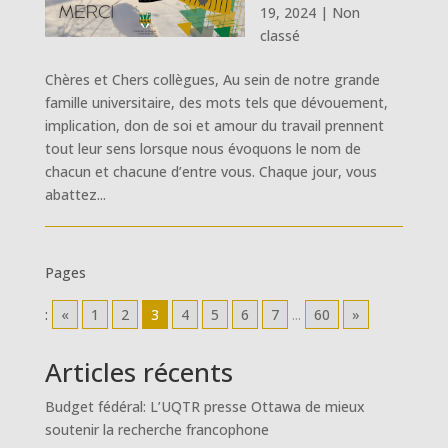
19, 2024
|
Non
classé
Chères et Chers collègues, Au sein de notre grande
famille universitaire, des mots tels que dévouement,
implication, don de soi et amour du travail prennent
tout leur sens lorsque nous évoquons le nom de
chacun et chacune d’entre vous. Chaque jour, vous
abattez...
Pages
:
«
1
2
3
4
5
6
7
...
60
»
Articles récents
Budget fédéral: L’UQTR presse Ottawa de mieux
soutenir la recherche francophone