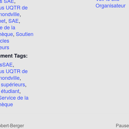
rs SAE
,
Organisateur
us UQTR de
ondville
,
net
,
SAE
,
e de la
thèque
,
Soutien
cles
eurs
ment Tags:
ersSAE
,
us UQTR de
ondville
,
 supérieurs
,
l étudiant
,
Service de la
thèque
bert-Berger
Pause