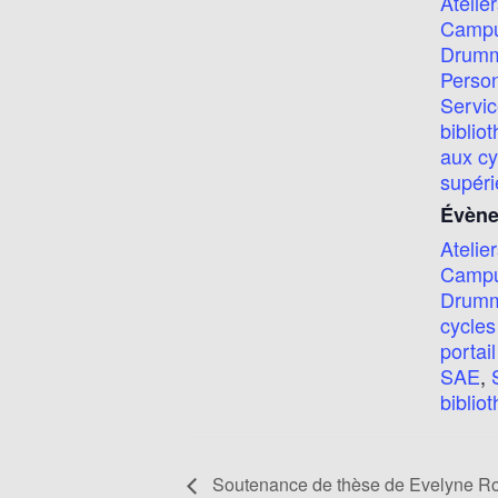
Atelie
Camp
Drumm
Perso
Servic
biblio
aux cy
supéri
Évène
Ateli
Camp
Drumm
cycles
portai
SAE
,
biblio
Soutenance de thèse de Evelyne Ro