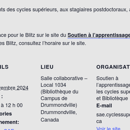
ants des cycles supérieurs, aux stagiaires postdoctoraux
e pour le Blitz sur le site du
Soutien à l’apprentissag
s Blitz, consultez l’horaire sur le site.
ILS
LIEU
ORGANISA
Salle collaborative –
Soutien à
Local 1034
l’apprentissag
vembre 2024
(Bibliothèque du
les cycles sup
 :
Campus de
et Bibliotèque
Drummondville)
 à 12 h 00
E-mail
Drummondville
,
ories
sae.cyclessup
Canada
ca
nement:
Voir le site