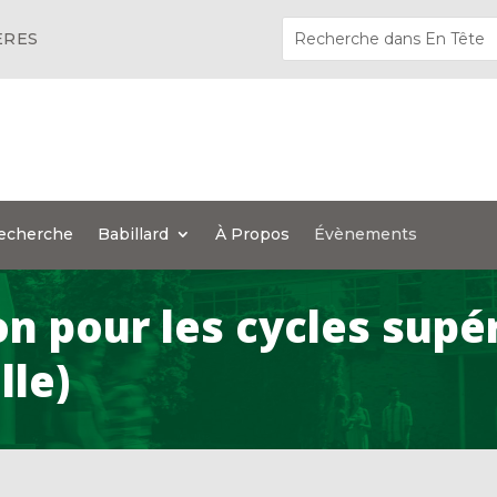
ÈRES
echerche
Babillard
À Propos
Évènements
ion pour les cycles sup
le)