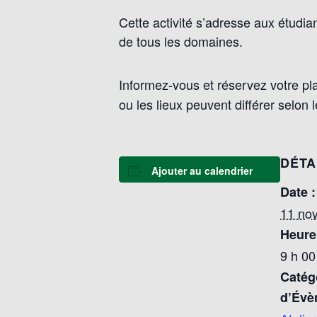
Cette activité s’adresse aux étudi
de tous les domaines.
Informez-vous et réservez votre plac
ou les lieux peuvent différer selon le
DÉTA
Ajouter au calendrier
Date :
11 no
Heure
9 h 00
Catég
d’Évè