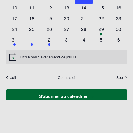
Évène
évènements
évènements
évènements
évènements
évènements
évènements
évènem
0
0
0
0
0
0
0
10
11
12
13
14
15
16
évènements
évènements
évènements
évènements
évènements
évènements
évènem
0
0
0
0
0
0
0
17
18
19
20
21
22
23
évènements
évènements
évènements
évènements
évènements
évènements
évènem
0
0
0
0
0
1
has
0
24
25
26
27
28
29
30
featured
évènements
évènements
évènements
évènements
évènements
évènement
évènem
1
1
1
0
0
0
0
31
1
2
3
4
5
6
évènements
évènement
évènement
évènement
évènements
évènements
évènements
évènem
Il n’y a pas d’évènements ce jour là.
Notice
Juil
Ce mois-ci
Sep
S’abonner au calendrier