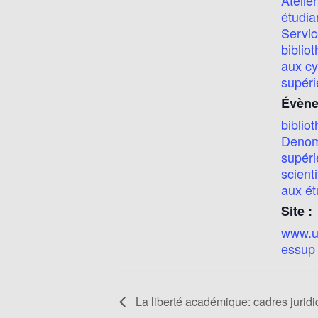
étudia
Servic
biblio
aux cy
supéri
Évène
biblio
Deno
supéri
scient
aux ét
Site :
www.uq
essup
La liberté académique: cadres juridi