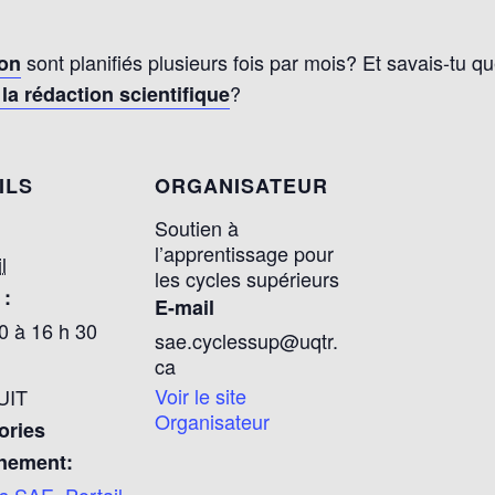
sont planifiés plusieurs fois par mois? Et savais-tu qu
ion
?
 la rédaction scientifique
ILS
ORGANISATEUR
Soutien à
l’apprentissage pour
l
les cycles supérieurs
 :
E-mail
0 à 16 h 30
sae.cyclessup@uqtr.
ca
Voir le site
UIT
Organisateur
ories
nement:
rs SAE
,
Portail