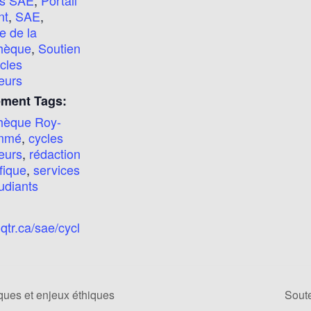
nt
,
SAE
,
e de la
thèque
,
Soutien
cles
eurs
ment Tags:
thèque Roy-
mmé
,
cycles
eurs
,
rédaction
ifique
,
services
udiants
tr.ca/sae/cycl
ques et enjeux éthiques
Sout