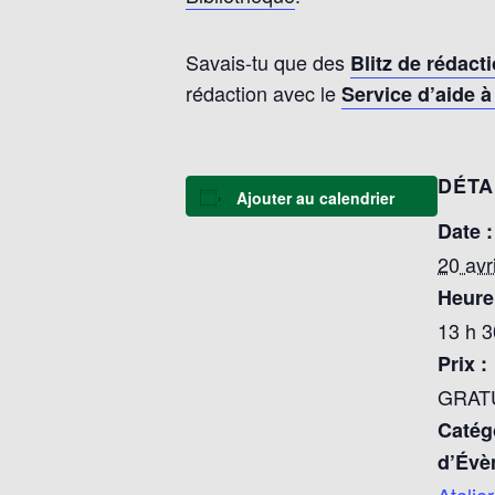
Savais-tu que des
Blitz de rédact
rédaction avec le
Service d’aide à
DÉTA
Ajouter au calendrier
Date :
20 avri
Heure
13 h 3
Prix :
GRAT
Catég
d’Évè
Atelie