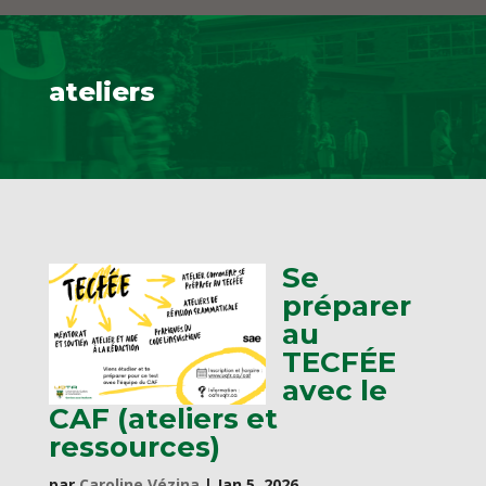
ateliers
Se
préparer
au
TECFÉE
avec le
CAF (ateliers et
ressources)
par
Caroline Vézina
|
Jan 5, 2026