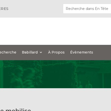
ÈRES
echerche
Babillard
À Propos
Évènements
e mobilise