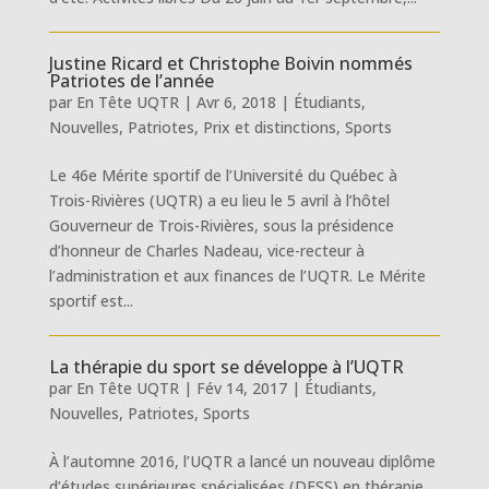
Justine Ricard et Christophe Boivin nommés
Patriotes de l’année
par
En Tête UQTR
|
Avr 6, 2018
|
Étudiants
,
Nouvelles
,
Patriotes
,
Prix et distinctions
,
Sports
Le 46e Mérite sportif de l’Université du Québec à
Trois-Rivières (UQTR) a eu lieu le 5 avril à l’hôtel
Gouverneur de Trois-Rivières, sous la présidence
d’honneur de Charles Nadeau, vice-recteur à
l’administration et aux finances de l’UQTR. Le Mérite
sportif est...
La thérapie du sport se développe à l’UQTR
par
En Tête UQTR
|
Fév 14, 2017
|
Étudiants
,
Nouvelles
,
Patriotes
,
Sports
À l’automne 2016, l’UQTR a lancé un nouveau diplôme
d’études supérieures spécialisées (DESS) en thérapie