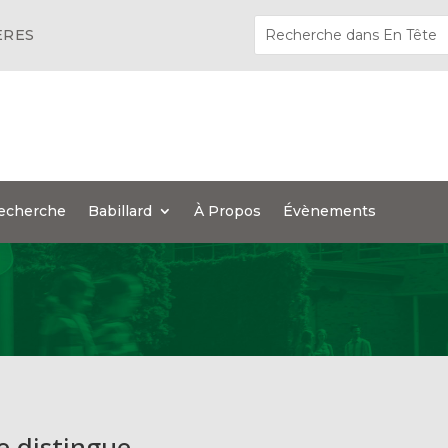
ÈRES
echerche
Babillard
À Propos
Évènements
e distingue