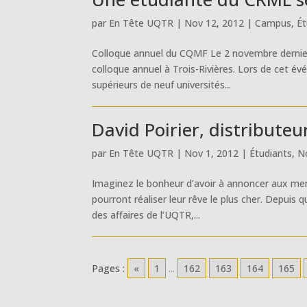
par
En Tête UQTR
|
Nov 12, 2012
|
Campus
,
Ét
Colloque annuel du CQMF Le 2 novembre dernier
colloque annuel à Trois-Rivières. Lors de cet é
supérieurs de neuf universités...
David Poirier, distributeu
par
En Tête UQTR
|
Nov 1, 2012
|
Étudiants
,
N
Imaginez le bonheur d’avoir à annoncer aux memb
pourront réaliser leur rêve le plus cher. Depuis
des affaires de l’UQTR,...
Pages :
«
1
...
162
163
164
165