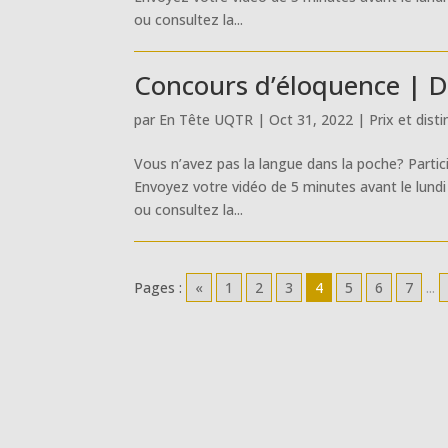
ou consultez la...
Concours d’éloquence | Dé
par
En Tête UQTR
|
Oct 31, 2022
|
Prix et dist
Vous n’avez pas la langue dans la poche? Partic
Envoyez votre vidéo de 5 minutes avant le lundi
ou consultez la...
Pages :
«
1
2
3
4
5
6
7
...