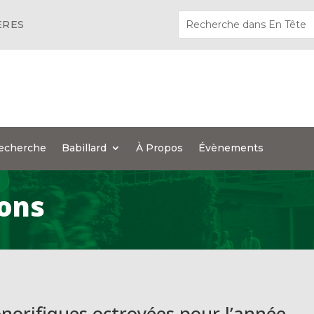
ÈRES
echerche
Babillard
À Propos
Évènements
ions
onorifiques octroyées pour l’année