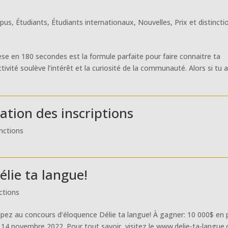
pus
,
Étudiants
,
Étudiants internationaux
,
Nouvelles
,
Prix et distincti
èse en 180 secondes est la formule parfaite pour faire connaitre ta
ivité soulève l’intérêt et la curiosité de la communauté. Alors si tu 
ation des inscriptions
inctions
lie ta langue!
nctions
ipez au concours d’éloquence Délie ta langue! À gagner: 10 000$ en p
 14 novembre 2022. Pour tout savoir, visitez le www.delie-ta-langue.