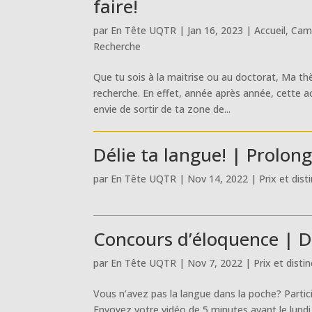
faire!
par
En Tête UQTR
|
Jan 16, 2023
|
Accueil
,
Cam
Recherche
Que tu sois à la maitrise ou au doctorat, Ma th
recherche. En effet, année après année, cette act
envie de sortir de ta zone de...
Délie ta langue! | Prolong
par
En Tête UQTR
|
Nov 14, 2022
|
Prix et dist
Concours d’éloquence | Dé
par
En Tête UQTR
|
Nov 7, 2022
|
Prix et disti
Vous n’avez pas la langue dans la poche? Partic
Envoyez votre vidéo de 5 minutes avant le lundi