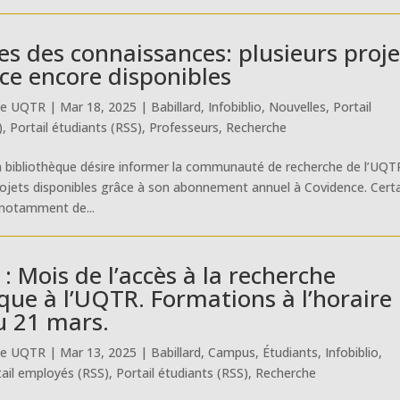
es des connaissances: plusieurs proje
ce encore disponibles
ue UQTR
|
Mar 18, 2025
|
Babillard
,
Infobiblio
,
Nouvelles
,
Portail
)
,
Portail étudiants (RSS)
,
Professeurs
,
Recherche
la bibliothèque désire informer la communauté de recherche de l’UQT
 projets disponibles grâce à son abonnement annuel à Covidence. Cert
 notamment de...
 : Mois de l’accès à la recherche
ique à l’UQTR. Formations à l’horaire
u 21 mars.
ue UQTR
|
Mar 13, 2025
|
Babillard
,
Campus
,
Étudiants
,
Infobiblio
,
tail employés (RSS)
,
Portail étudiants (RSS)
,
Recherche