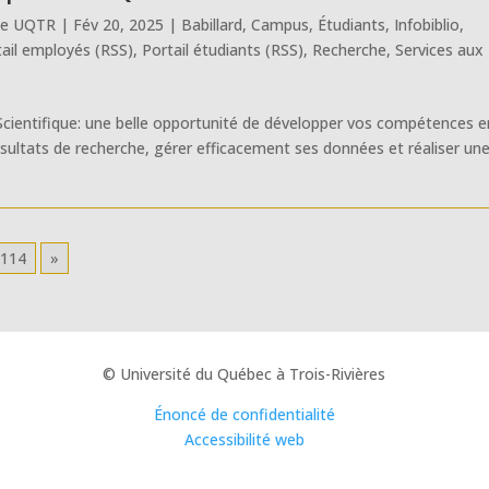
ue UQTR
|
Fév 20, 2025
|
Babillard
,
Campus
,
Étudiants
,
Infobiblio
,
tail employés (RSS)
,
Portail étudiants (RSS)
,
Recherche
,
Services aux
 Scientifique: une belle opportunité de développer vos compétences e
sultats de recherche, gérer efficacement ses données et réaliser un
114
»
© Université du Québec à Trois-Rivières
Énoncé de confidentialité
Accessibilité web