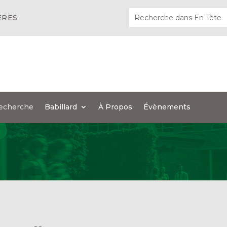
ÈRES
echerche
Babillard
À Propos
Évènements