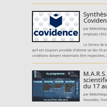
Synthès
Coviden
par
Bibliothèq
employés (RSS
Le Service de 
qu’il est toujours possible d’obtenir un des 50
conditions doivent néanmoins être respectées,
M.A.R.S.
scientif
du 17 a
par
Bibliothèq
Nouvelles
,
Por