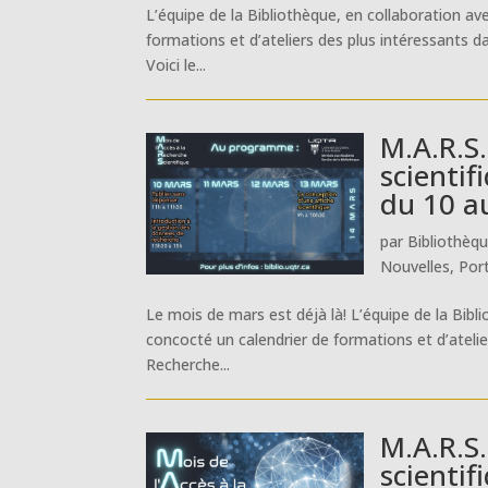
L’équipe de la Bibliothèque, en collaboration av
formations et d’ateliers des plus intéressants da
Voici le...
M.A.R.S.
scientif
du 10 a
par
Bibliothèq
Nouvelles
,
Por
Le mois de mars est déjà là! L’équipe de la Bibl
concocté un calendrier de formations et d’atelier
Recherche...
M.A.R.S.
scientif