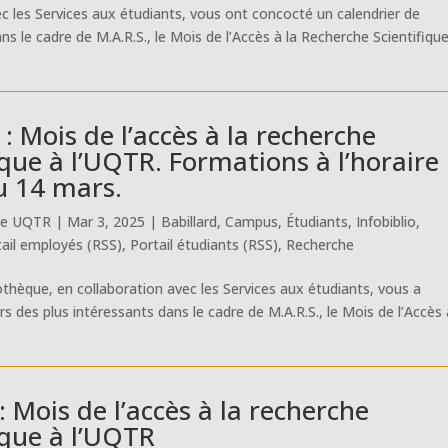
ec les Services aux étudiants, vous ont concocté un calendrier de
ns le cadre de M.A.R.S., le Mois de l’Accès à la Recherche Scientifique
 : Mois de l’accès à la recherche
ique à l’UQTR. Formations à l’horaire
u 14 mars.
ue UQTR
|
Mar 3, 2025
|
Babillard
,
Campus
,
Étudiants
,
Infobiblio
,
tail employés (RSS)
,
Portail étudiants (RSS)
,
Recherche
iothèque, en collaboration avec les Services aux étudiants, vous a
s des plus intéressants dans le cadre de M.A.R.S., le Mois de l’Accès 
: Mois de l’accès à la recherche
ique à l’UQTR