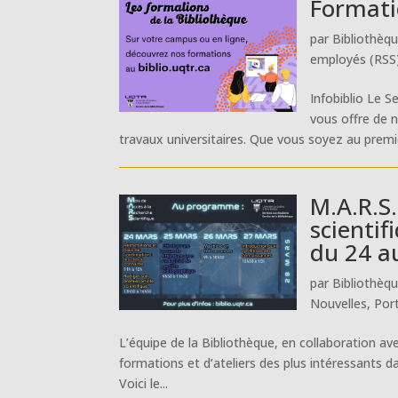
Formatio
par
Bibliothèq
employés (RSS
Infobiblio Le S
vous offre de 
travaux universitaires. Que vous soyez au premie
M.A.R.S.
scientif
du 24 a
par
Bibliothèq
Nouvelles
,
Por
L’équipe de la Bibliothèque, en collaboration av
formations et d’ateliers des plus intéressants da
Voici le...