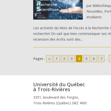
par
Bibliothèq
Nouvelles
,
Por
etudiants
Les activités du Mois de l’Accès à la Recherche
recherche! On sait que bien communiquer ses ré
recension des écrits sont des...
Pages :
«
1
2
3
4
5
6
7
...
Université du Québec
à Trois-Rivières
3351, boulevard des Forges,
Trois-Rivières (Québec) G8Z 4M3