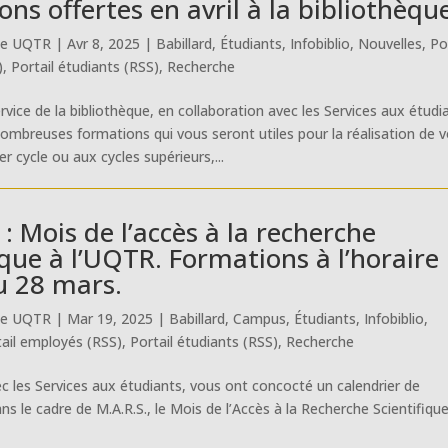
ns offertes en avril à la bibliothèqu
ue UQTR
|
Avr 8, 2025
|
Babillard
,
Étudiants
,
Infobiblio
,
Nouvelles
,
Po
)
,
Portail étudiants (RSS)
,
Recherche
ervice de la bibliothèque, en collaboration avec les Services aux étudi
nombreuses formations qui vous seront utiles pour la réalisation de 
r cycle ou aux cycles supérieurs,...
 : Mois de l’accès à la recherche
ique à l’UQTR. Formations à l’horaire
u 28 mars.
ue UQTR
|
Mar 19, 2025
|
Babillard
,
Campus
,
Étudiants
,
Infobiblio
,
tail employés (RSS)
,
Portail étudiants (RSS)
,
Recherche
ec les Services aux étudiants, vous ont concocté un calendrier de
ns le cadre de M.A.R.S., le Mois de l’Accès à la Recherche Scientifique