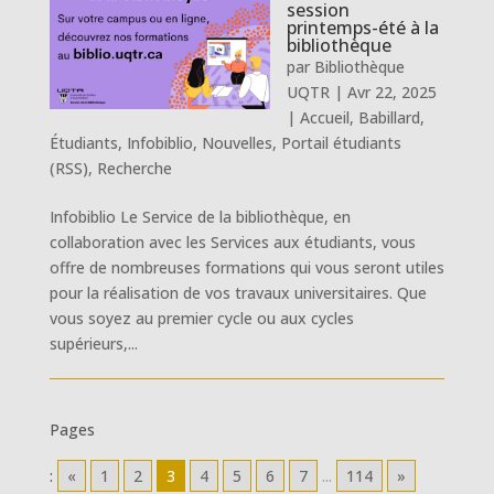
session
printemps-été à la
bibliothèque
par
Bibliothèque
UQTR
|
Avr 22, 2025
|
Accueil
,
Babillard
,
Étudiants
,
Infobiblio
,
Nouvelles
,
Portail étudiants
(RSS)
,
Recherche
Infobiblio Le Service de la bibliothèque, en
collaboration avec les Services aux étudiants, vous
offre de nombreuses formations qui vous seront utiles
pour la réalisation de vos travaux universitaires. Que
vous soyez au premier cycle ou aux cycles
supérieurs,...
Pages
:
«
1
2
3
4
5
6
7
...
114
»