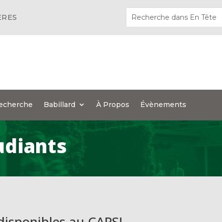
ÈRES
echerche
Babillard
À Propos
Évènements
udiants
disponibles au CAPS!