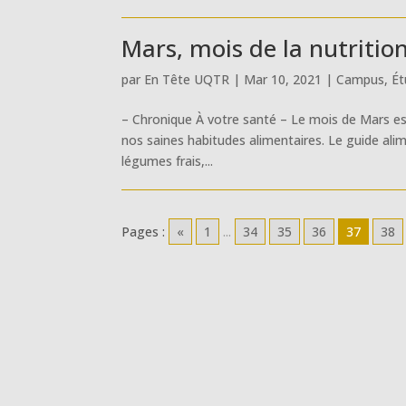
Mars, mois de la nutritio
par
En Tête UQTR
|
Mar 10, 2021
|
Campus
,
Ét
– Chronique À votre santé – Le mois de Mars est
nos saines habitudes alimentaires. Le guide ali
légumes frais,...
Pages :
«
1
...
34
35
36
37
38