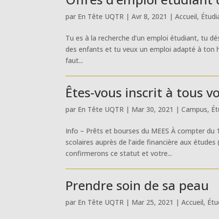
par
En Tête UQTR
|
Avr 8, 2021
|
Accueil
,
Étudi
Tu es à la recherche d’un emploi étudiant, tu dé
des enfants et tu veux un emploi adapté à ton ho
faut...
Êtes-vous inscrit à tous v
par
En Tête UQTR
|
Mar 30, 2021
|
Campus
,
Ét
Info – Prêts et bourses du MEES À compter du 1
scolaires auprès de l’aide financière aux études 
confirmerons ce statut et votre...
Prendre soin de sa peau
par
En Tête UQTR
|
Mar 25, 2021
|
Accueil
,
Étu