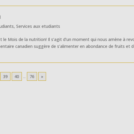
n
udiants
,
Services aux etudiants
 le Mois de la nutrition! Il s’agit d’un moment qui nous amène à revo
mentaire canadien suggère de s’alimenter en abondance de fruits et 
39
40
...
76
»