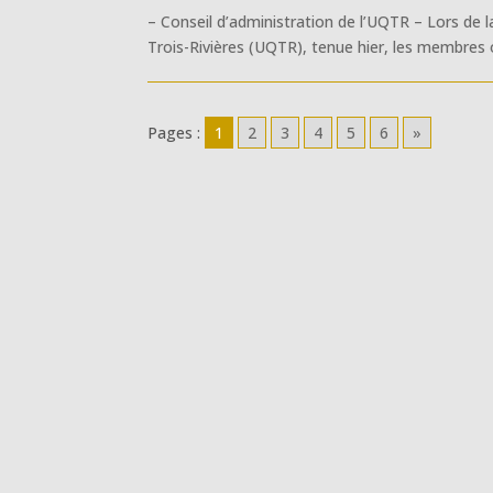
– Conseil d’administration de l’UQTR – Lors de l
Trois-Rivières (UQTR), tenue hier, les membres on
Pages :
1
2
3
4
5
6
»