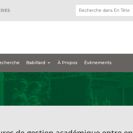
ÈRES
echerche
Babillard
À Propos
Évènements
tures de gestion académique entre en