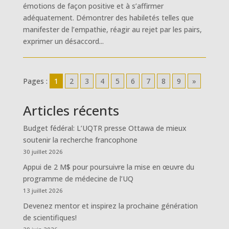
émotions de façon positive et à s’affirmer
adéquatement. Démontrer des habiletés telles que
manifester de l’empathie, réagir au rejet par les pairs,
exprimer un désaccord...
Pages :
1
2
3
4
5
6
7
8
9
»
Articles récents
Budget fédéral: L’UQTR presse Ottawa de mieux
soutenir la recherche francophone
30 juillet 2026
Appui de 2 M$ pour poursuivre la mise en œuvre du
programme de médecine de l’UQ
13 juillet 2026
Devenez mentor et inspirez la prochaine génération
de scientifiques!