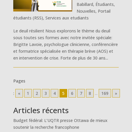
Babillard
,
Étudiants
,
Nouvelles
,
Portail
étudiants (RSS)
,
Services aux etudiants
Le deuil résilient Nous explorons le thème du deuil
sous toutes ses formes avec notre invitée spéciale:
Brigitte Lavoie, psychologue clinicienne, conférencière
et formatrice spécialisée en thérapie brève (AOS) et
en intervention de crise. Forte de plus de 30 ans...
Pages
:
«
1
2
3
4
5
6
7
8
...
169
»
Articles récents
Budget fédéral: L’UQTR presse Ottawa de mieux
soutenir la recherche francophone