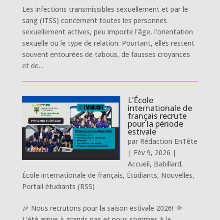
Les infections transmissibles sexuellement et par le
sang (ITSS) concernent toutes les personnes
sexuellement actives, peu importe l’âge, l’orientation
sexuelle ou le type de relation. Pourtant, elles restent
souvent entourées de tabous, de fausses croyances
et de...
L’École
internationale de
français recrute
pour la période
estivale
par
Rédaction EnTête
|
Fév 9, 2026
|
Accueil
,
Babillard
,
École internationale de français
,
Étudiants
,
Nouvelles
,
Portail étudiants (RSS)
🎉 Nous recrutons pour la saison estivale 2026! 🌞
L’été arrive à grands pas et nous sommes à la