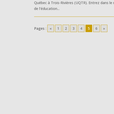
Québec à Trois-Rivières (UQTR). Entrez dans l
de l’éducation...
Pages :
«
1
2
3
4
5
6
»