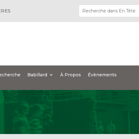
ÈRES
echerche
Babillard
À Propos
Évènements