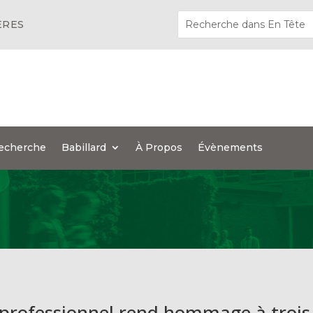
ÈRES
echerche
Babillard
À Propos
Évènements
 professionnel rend hommage à trois