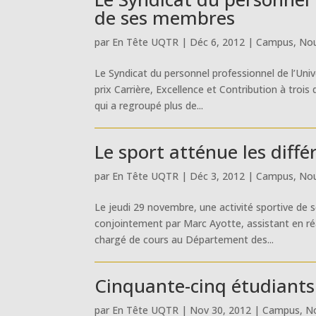
de ses membres
par
En Tête UQTR
|
Déc 6, 2012
|
Campus
,
Nou
Le Syndicat du personnel professionnel de l’Uni
prix Carrière, Excellence et Contribution à tro
qui a regroupé plus de...
Le sport atténue les diffé
par
En Tête UQTR
|
Déc 3, 2012
|
Campus
,
Nou
Le jeudi 29 novembre, une activité sportive de 
conjointement par Marc Ayotte, assistant en ré
chargé de cours au Département des...
Cinquante-cinq étudiants
par
En Tête UQTR
|
Nov 30, 2012
|
Campus
,
No