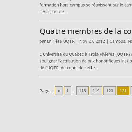
formation hors campus se réunissent sur le camp
service et de...
Quatre membres de la 
par
En Tête UQTR
|
Nov 27, 2012
|
Campus
,
No
L’Université du Québec à Trois-Rivières (UQTR)
souligner l’attribution de prix honorifiques in
de l’UQTR. Au cours de cette...
Pages :
«
1
...
118
119
120
121