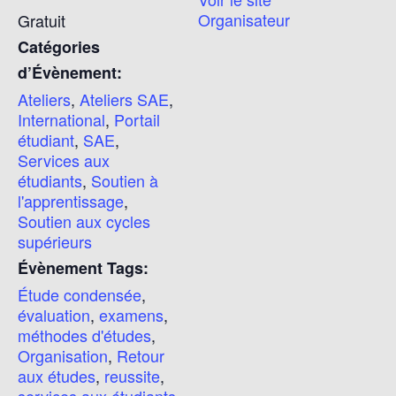
Organisateur
Gratuit
Catégories
d’Évènement:
Ateliers
,
Ateliers SAE
,
International
,
Portail
étudiant
,
SAE
,
Services aux
étudiants
,
Soutien à
l'apprentissage
,
Soutien aux cycles
supérieurs
Évènement Tags:
Étude condensée
,
évaluation
,
examens
,
méthodes d'études
,
Organisation
,
Retour
aux études
,
reussite
,
services aux étudiants