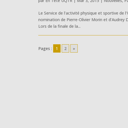
par
En Tête UQTR
|
Mar 3, 2015
|
Nouvelles
,
P
Le Service de l’activité physique et sportive de 
nomination de Pierre-Olivier Morin et d’Audrey D
Lors de la finale de la...
Pages :
1
2
»