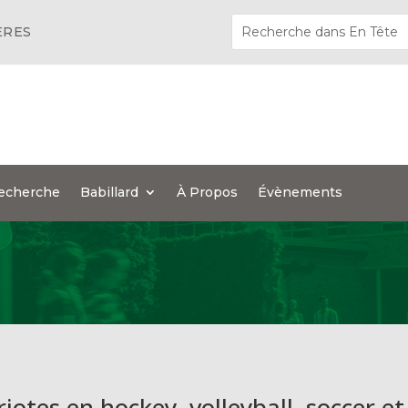
ÈRES
echerche
Babillard
À Propos
Évènements
riotes en hockey, volleyball, soccer et