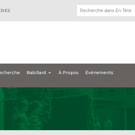
ÈRES
echerche
Babillard
À Propos
Évènements