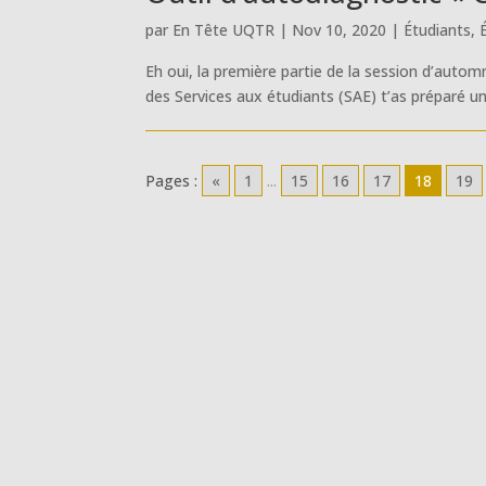
par
En Tête UQTR
|
Nov 10, 2020
|
Étudiants
,
Eh oui, la première partie de la session d’autom
des Services aux étudiants (SAE) t’as préparé un 
Pages :
«
1
...
15
16
17
18
19