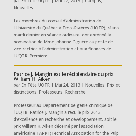
par
En Tête UQTR
|
Mai 27, 2013
|
Campus
,
Nouvelles
Les membres du conseil d’administration de
l’Université du Québec à Trois-Rivières (UQTR), réunis
mardi dernier en séance ordinaire, ont entériné la
nomination de Mme Johanne Giguère au poste de
vice-rectrice à l’administration et aux finances de
l’UQTR. Première...
Patrice J. Mangin est le récipiendaire du prix
William H. Aiken
par
En Tête UQTR
|
Mai 24, 2013
|
Nouvelles
,
Prix et
distinctions
,
Professeurs
,
Recherche
Professeur au Département de génie chimique de
l’UQTR, Patrice J. Mangin a reçu le prix 2013
d’excellence en recherche et développement, soit le
prix William H. Aiken décerné par l’association
américaine TAPPI (Technical Association for the Pulp