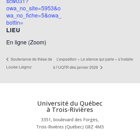
scw031?
owa_no_site=5953&o
wa_no_fiche=5&owa_
bottin=
LIEU
En ligne (Zoom)
L’exposition « Le silence qui parle » s’installe
Soutenance de thèse de
Louise Laigroz
à l’UQTR dès janvier 2026
Université du Québec
à Trois-Rivières
3351, boulevard des Forges,
Trois-Rivières (Québec) G8Z 4M3