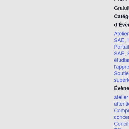
Gratui
Catég
d’Évè
Atelie
SAE
,
Portai
SAE
,
étudia
l'appr
Soutie
supéri
Évène
atelier
attent
Compr
concen
Concil