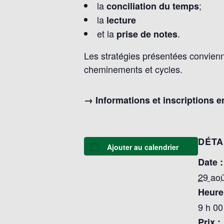
la
;
conciliation du temps
la
lecture
et la
.
prise de notes
Les stratégies présentées convienn
cheminements et cycles.
→ Informations et inscriptions 
DÉTA
Ajouter au calendrier
Date :
29 aoû
Heure
9 h 00
Prix :