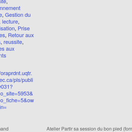
ité
,
onnement
e
,
Gestion du
,
lecture
,
sation
,
Prise
es
,
Retour aux
s
,
reussite
,
es aux
nts
/oraprdnt.uqtr.
c.ca/pls/publi
w031?
o_site=5953&
o_fiche=5&ow
in=
mand
Atelier Partir sa session du bon pied (f