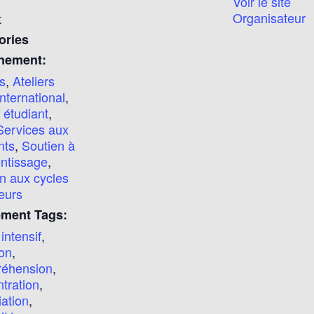
Voir le site
Organisateur
t
ories
nement:
rs
,
Ateliers
International
,
l étudiant
,
Services aux
nts
,
Soutien à
entissage
,
n aux cycles
eurs
ment Tags:
 intensif
,
ion
,
éhension
,
tration
,
iation
,