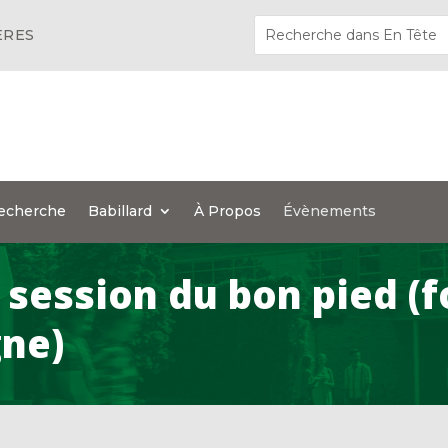
ÈRES
echerche
Babillard
À Propos
Évènements
a session du bon pied 
gne)