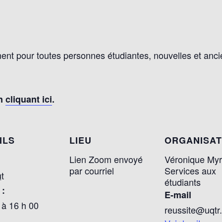
ent pour toutes personnes étudiantes, nouvelles et anc
en
cliquant ici
.
ILS
LIEU
ORGANISA
Lien Zoom envoyé
Véronique Myr
par courriel
Services aux
t
étudiants
 :
E-mail
 à 16 h 00
reussite@uqtr