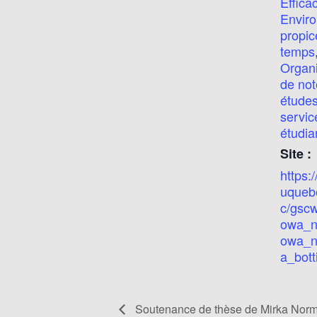
Efficac
Envir
propic
temps
Organi
de not
étude
servic
étudia
Site :
https:/
uquebe
c/gsc
owa_n
owa_n
a_bott
Soutenance de thèse de Mirka Nor