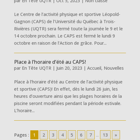
par
En Tête UQTR
|
Oct 5, 2023
|
Non classé
Le Centre de l’activité physique et sportive Léopold-
Gagnon (CAPS) de l’Université du Québec à Trois-
Rivières (UQTR) sera fermé toute la journée le 9 et le
14 octobre prochain. Le CAPS est fermé le lundi 9
octobre en raison de l’Action de grâce. Pour...
Place à l’horaire d’été au CAPS!
par
En Tête UQTR
|
Juin 20, 2023
|
Accueil
,
Nouvelles
Place à l’horaire d’été au Centre de l’activité physique
et sportive (CAPS)! En effet, dès le lundi 26 juin, les
heures d’ouverture ainsi que les plages horaires de la
piscine seront modifiées pendant la période estivale.
L’horaire...
Pages :
1
2
3
4
5
6
7
...
13
»